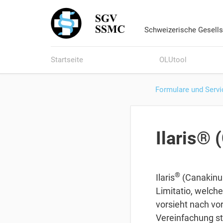
Schweizerische Gesells
Startseite
OLUtool
Formulare und Servi
Ilaris®
®
Ilaris
(Canakinum
Limitatio, welch
vorsieht nach vo
Vereinfachung s