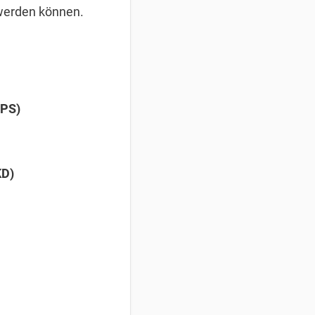
 werden können.
APS)
KD)