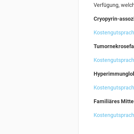
Verfügung, welch
Cryopyrin-assoz
Kostengutsprac
Tumornekrosefak
Kostengutsprac
Hyperimmunglob
Kostengutsprac
Familiäres Mitt
Kostengutsprac