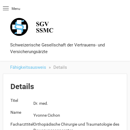
Startseite
Menu
OLUtool
Nachschlagewerke
Fähigkeitsausweis
Formulare und Services
Schweizerische Gesellschaft der Vertrauens- und
Versicherungsärzte
Fähigkeitsausweis
Details
Details
Titel
Dr. med.
Name
Yvonne Cichon
Facharzttitel
Orthopädische Chirurgie und Traumatologie des