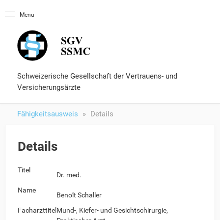
Startseite
Menu
OLUtool
Nachschlagewerke
Fähigkeitsausweis
Formulare und Services
Schweizerische Gesellschaft der Vertrauens- und
Versicherungsärzte
Fähigkeitsausweis
Details
Details
Titel
Dr. med.
Name
Benoît Schaller
Facharzttitel
Mund-, Kiefer- und Gesichtschirurgie,