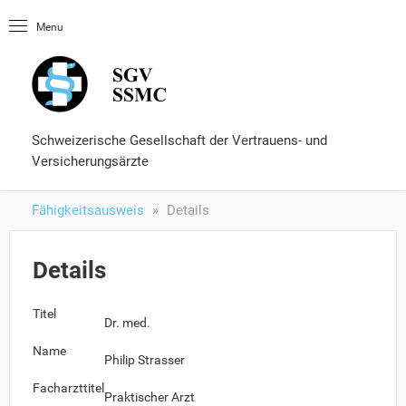
Startseite
Menu
OLUtool
Nachschlagewerke
Fähigkeitsausweis
Formulare und Services
Schweizerische Gesellschaft der Vertrauens- und
Versicherungsärzte
Fähigkeitsausweis
Details
Details
Titel
Dr. med.
Name
Philip Strasser
Facharzttitel
Praktischer Arzt