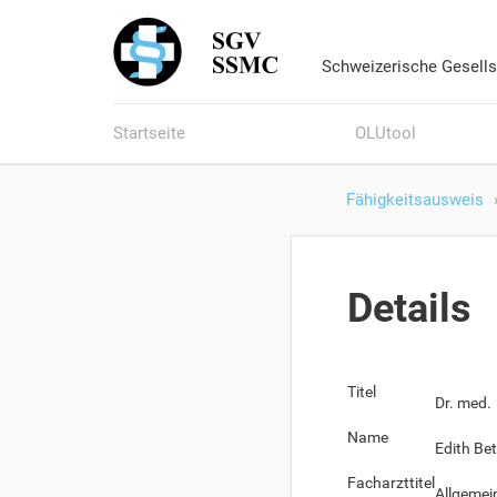
Schweizerische Gesells
Startseite
OLUtool
Fähigkeitsausweis
Details
Titel
Dr. med.
Name
Edith Be
Facharzttitel
Allgemei