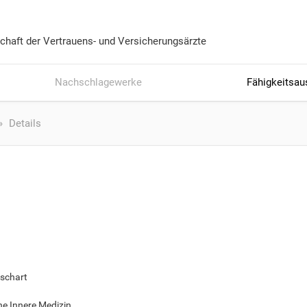
chaft der Vertrauens- und Versicherungsärzte
Nachschlagewerke
Fähigkeitsau
Details
tschart
ne Innere Medizin