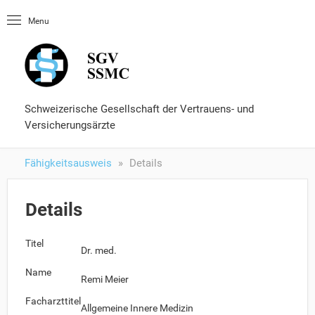
Startseite
Menu
OLUtool
Nachschlagewerke
Fähigkeitsausweis
Formulare und Services
Schweizerische Gesellschaft der Vertrauens- und
Versicherungsärzte
Fähigkeitsausweis
Details
Details
Titel
Dr. med.
Name
Remi Meier
Facharzttitel
Allgemeine Innere Medizin