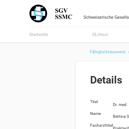
Schweizerische Gesells
Startseite
OLUtool
Fähigkeitsausweis
Details
Titel
Dr. med.
Name
Bettina 
Facharzttitel
Praktisc