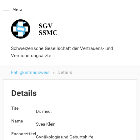
Startseite
Menu
OLUtool
Nachschlagewerke
Fähigkeitsausweis
Formulare und Services
Schweizerische Gesellschaft der Vertrauens- und
Versicherungsärzte
Fähigkeitsausweis
Details
Details
Titel
Dr. med.
Name
Svea Klein
Facharzttitel
Gynäkologie und Geburtshilfe