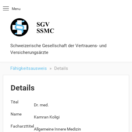
Startseite
Menu
OLUtool
Nachschlagewerke
Fähigkeitsausweis
Formulare und Services
Schweizerische Gesellschaft der Vertrauens- und
Versicherungsärzte
Fähigkeitsausweis
Details
Details
Titel
Dr. med.
Name
Kamran Koligi
Facharzttitel
Allgemeine Innere Medizin