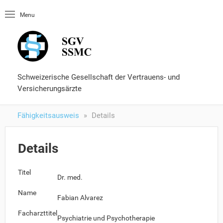
Startseite
Menu
OLUtool
Nachschlagewerke
Fähigkeitsausweis
Formulare und Services
Schweizerische Gesellschaft der Vertrauens- und
Versicherungsärzte
Fähigkeitsausweis
Details
Details
Titel
Dr. med.
Name
Fabian Alvarez
Facharzttitel
Psychiatrie und Psychotherapie