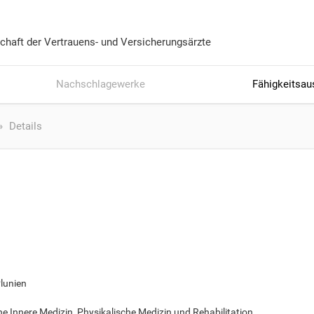
chaft der Vertrauens- und Versicherungsärzte
Nachschlagewerke
Fähigkeitsau
Details
lunien
ne Innere Medizin, Physikalische Medizin und Rehabilitation