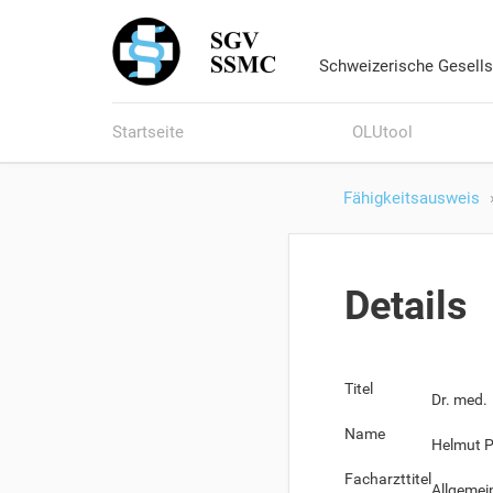
Schweizerische Gesells
Startseite
OLUtool
Fähigkeitsausweis
Details
Titel
Dr. med.
Name
Helmut P
Facharzttitel
Allgemei