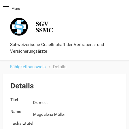
Startseite
Menu
OLUtool
Nachschlagewerke
Fähigkeitsausweis
Formulare und Services
Schweizerische Gesellschaft der Vertrauens- und
Versicherungsärzte
Fähigkeitsausweis
Details
Details
Titel
Dr. med.
Name
Magdalena Müller
Facharzttitel