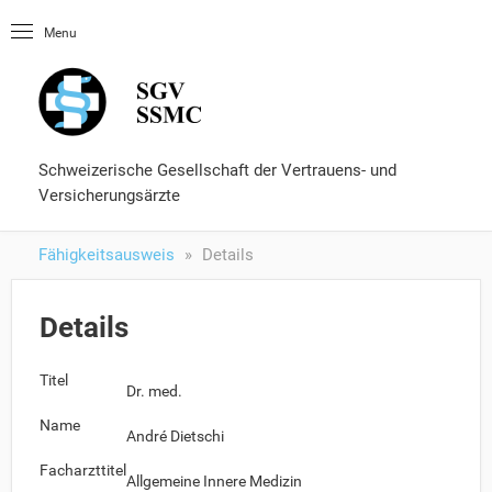
Startseite
Menu
OLUtool
Nachschlagewerke
Fähigkeitsausweis
Formulare und Services
Schweizerische Gesellschaft der Vertrauens- und
Versicherungsärzte
Fähigkeitsausweis
Details
Details
Titel
Dr. med.
Name
André Dietschi
Facharzttitel
Allgemeine Innere Medizin