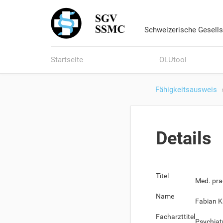
Schweizerische Gesells
Startseite
OLUtool
Fähigkeitsausweis
Details
Titel
Med. pra
Name
Fabian K
Facharzttitel
Psychiat