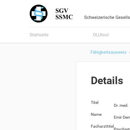
Schweizerische Gesells
Startseite
OLUtool
Fähigkeitsausweis
Details
Titel
Dr. med.
Name
Emir Dem
Facharzttitel
Psychiat